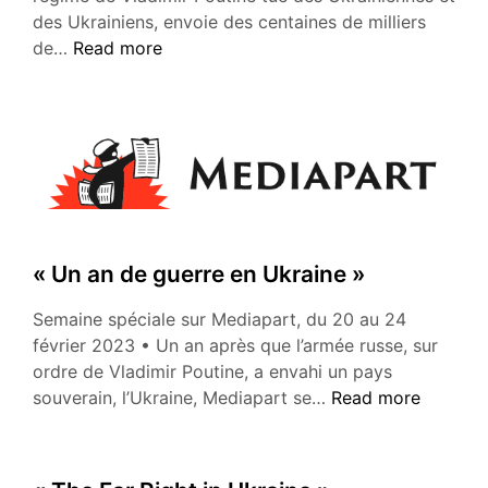
des Ukrainiens, envoie des centaines de milliers
« Nous
de…
Read more
disons:
guerre
à
la
guerre »
« Un an de guerre en Ukraine »
Semaine spéciale sur Mediapart, du 20 au 24
février 2023 • Un an après que l’armée russe, sur
ordre de Vladimir Poutine, a envahi un pays
« Un
souverain, l’Ukraine, Mediapart se…
Read more
an
de
guerre