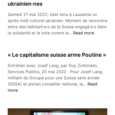
ukrainien·nes
Samedi 21 mai 2022, s’est tenu à Lausanne un
après-midi culturel ukrainien. Moment de rencontre
entre des habitant·e·s de la Suisse engagé·e·s dans
La
la solidarité et la lutte contre la…
Read more
Suisse:
une
carte
« Le capitalisme suisse arme Poutine »
de
visite
Entretien avec Josef Lang, par Guy Zurkinden,
historico-
Services Publics, 20 mai 2022 · Pour Josef Lang,
politique
militant du Groupe pour une Suisse sans armée
pour
« Le
(GSSA) et ancien conseiller national, la…
Read
les
capitalisme
more
réfugié·e·s
suisse
ukrainien·nes
arme
Poutine »