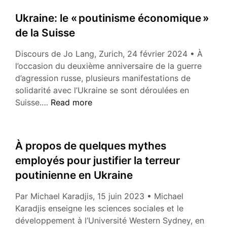
et
Ukraine: le « poutinisme économique »
libéralisme
de la Suisse
Discours de Jo Lang, Zurich, 24 février 2024 • À
l’occasion du deuxième anniversaire de la guerre
d’agression russe, plusieurs manifestations de
solidarité avec l’Ukraine se sont déroulées en
Ukraine:
Suisse.…
Read more
le
«
poutinisme
À propos de quelques mythes
économique »
employés pour justifier la terreur
de
poutinienne en Ukraine
la
Suisse
Par Michael Karadjis, 15 juin 2023 • Michael
Karadjis enseigne les sciences sociales et le
développement à l’Université Western Sydney, en