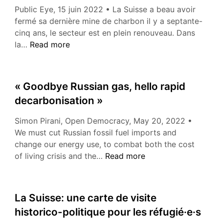
Public Eye, 15 juin 2022 • La Suisse a beau avoir
fermé sa dernière mine de charbon il y a septante-
cinq ans, le secteur est en plein renouveau. Dans
« La
la…
Read more
Suisse,
centrale
à
« Goodbye Russian gas, hello rapid
charbon
decarbonisation »
de
Poutine »
Simon Pirani, Open Democracy, May 20, 2022 •
We must cut Russian fossil fuel imports and
change our energy use, to combat both the cost
« Goodbye
of living crisis and the…
Read more
Russian
gas,
hello
La Suisse: une carte de visite
rapid
historico-politique pour les réfugié·e·s
decarbonisation »