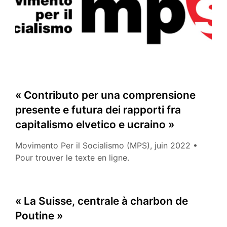
la
fiction
des
“peuples
frères” »
« Contributo per una comprensione
presente e futura dei rapporti fra
capitalismo elvetico e ucraino »
Movimento Per il Socialismo (MPS), juin 2022 •
Pour trouver le texte en ligne.
« La Suisse, centrale à charbon de
Poutine »