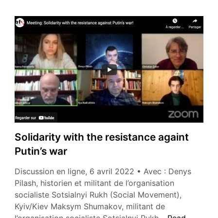
its
opponents
and
the
Ukrainian
resistance
Solidarity with the resistance againt
Putin’s war
Discussion en ligne, 6 avril 2022 • Avec : Denys
Pilash, historien et militant de l’organisation
socialiste Sotsialnyi Rukh (Social Movement),
Kyiv/Kiev Maksym Shumakov, militant de
Solidarity
l’organisation socialiste Sotsialnyi Rukh…
Read