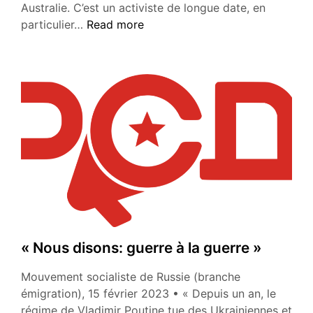
Australie. C’est un activiste de longue date, en
À
particulier…
Read more
propos
de
quelques
mythes
employés
pour
justifier
la
terreur
poutinienne
en
Ukraine
« Nous disons: guerre à la guerre »
Mouvement socialiste de Russie (branche
émigration), 15 février 2023 • « Depuis un an, le
régime de Vladimir Poutine tue des Ukrainiennes et