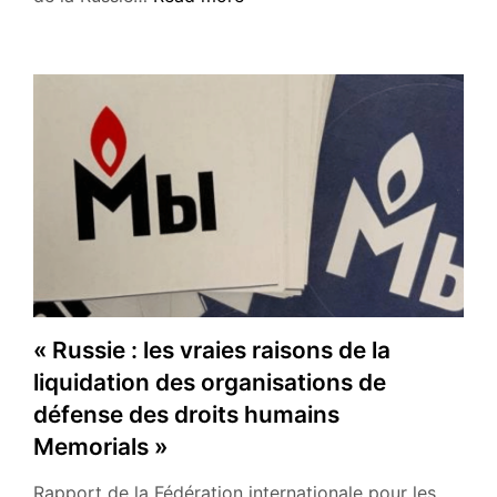
du
gauche
travail »
enrôlée
dans
une
croisade
antirusse
sous
la
bannière
étoilée
? »
« Russie : les vraies raisons de la
liquidation des organisations de
défense des droits humains
Memorials »
Rapport de la Fédération internationale pour les