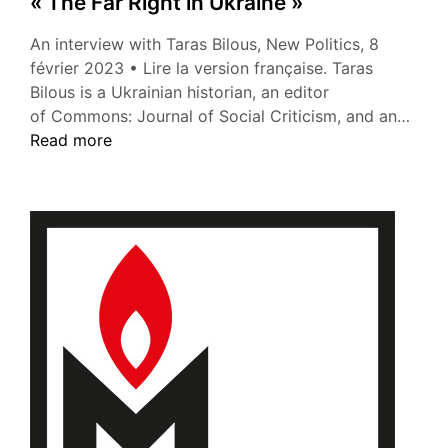
« The Far Right in Ukraine »
en
Ukraine »
An interview with Taras Bilous, New Politics, 8
février 2023 • Lire la version française. Taras
Bilous is a Ukrainian historian, an editor
« Th
of Commons: Journal of Social Criticism, and an…
Far
Read more
Right
in
Ukra