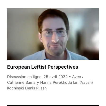
the
War
in
Ukraine »
European Leftist Perspectives
Discussion en ligne, 25 avril 2022 • Avec :
Catherine Samary Hanna Perekhoda Ian (Vaush)
Kochinski Denis Pilash