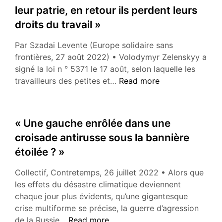
leur patrie, en retour ils perdent leurs
droits du travail »
Par Szadai Levente (Europe solidaire sans
frontières, 27 août 2022) • Volodymyr Zelenskyy a
signé la loi n ° 5371 le 17 août, selon laquelle les
« Les
travailleurs des petites et…
Read more
travailleurs
ukrainiens
défendent
« Une gauche enrôlée dans une
leur
croisade antirusse sous la bannière
patrie,
étoilée ? »
en
retour
Collectif, Contretemps, 26 juillet 2022 • Alors que
ils
les effets du désastre climatique deviennent
perdent
chaque jour plus évidents, qu’une gigantesque
leurs
crise multiforme se précise, la guerre d’agression
droits
« Une
de la Russie…
Read more