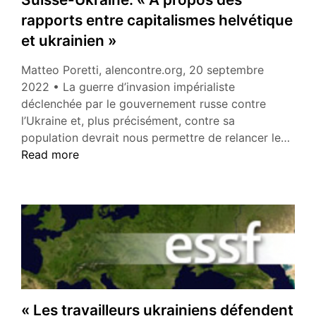
rapports entre capitalismes helvétique
et ukrainien »
Matteo Poretti, alencontre.org, 20 septembre
2022 • La guerre d’invasion impérialiste
déclenchée par le gouvernement russe contre
l’Ukraine et, plus précisément, contre sa
Suis
population devrait nous permettre de relancer le…
Ukra
Read more
« À
prop
des
rapp
entr
capi
helv
et
ukrai
« Les travailleurs ukrainiens défendent