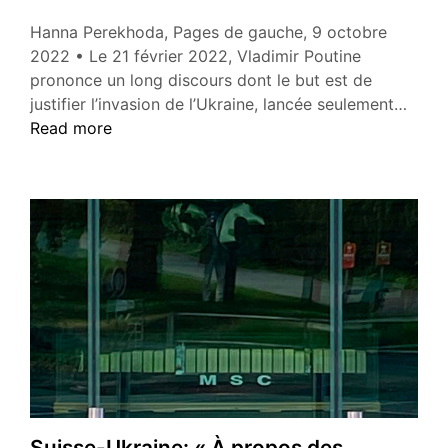
Hanna Perekhoda, Pages de gauche, 9 octobre
2022 • Le 21 février 2022, Vladimir Poutine
prononce un long discours dont le but est de
« La
justifier l’invasion de l’Ukraine, lancée seulement…
long
Read more
lutte
pour
l’exi
de
l’ukra
Suisse-Ukraine: « À propos des