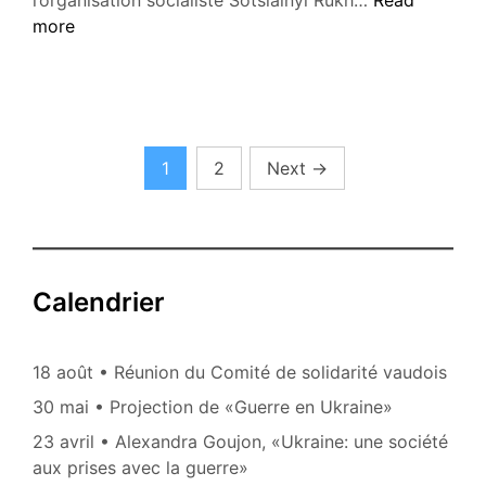
with
more
the
resistance
againt
Putin’s
war
Pagination
1
2
Next
→
des
publications
Calendrier
18 août • Réunion du Comité de solidarité vaudois
30 mai • Projection de «Guerre en Ukraine»
23 avril • Alexandra Goujon, «Ukraine: une société
aux prises avec la guerre»