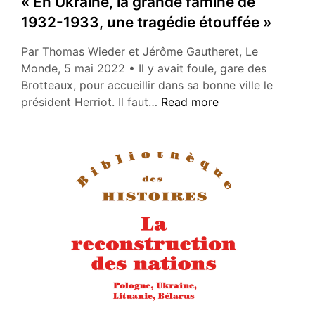
« En Ukraine, la grande famine de
leçons
1932-1933, une tragédie étouffée »
et
conséquences
Par Thomas Wieder et Jérôme Gautheret, Le
pour
Monde, 5 mai 2022 • Il y avait foule, gare des
la
Brotteaux, pour accueillir dans sa bonne ville le
Suisse?
« En
président Herriot. Il faut…
Read more
Ukraine,
la
grande
famine
de
1932-
1933,
une
tragédie
étouffée »