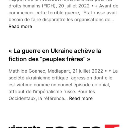
droits humains (FIDH), 20 juillet 2022 • « Avant de
commencer cette terrible guerre, l’État russe avait
« Russi
besoin de faire disparaître les organisations de…
les
Read more
vraies
raison
de
« La guerre en Ukraine achève la
la
fiction des “peuples frères” »
liquid
des
Mathilde Goanec, Mediapart, 21 juillet 2022 • « La
organi
société ukrainienne critique l’agression dont elle
de
est victime comme un nouvel épisode colonial,
défen
attribut de l’impérialisme russe. Pour les
des
« La
Occidentaux, la référence…
Read more
droits
guerre
humai
en
Memor
Ukraine
achève