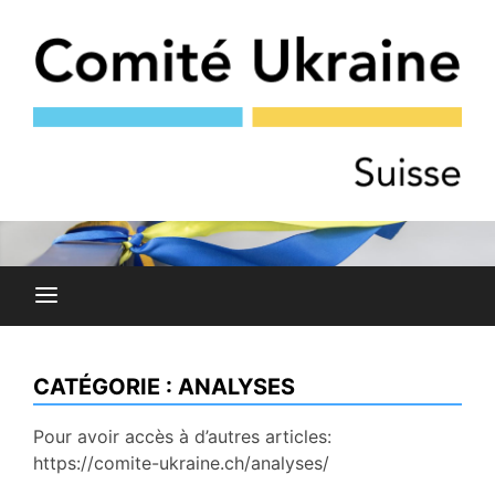
Skip
to
content
COMITÉ DE SOLIDARITÉ AVEC LE PEUPLE UKRAINIEN
Comité Ukraine
ET AVEC LES OPPOSANT·E·S RUSSES À LA GUERRE
CATÉGORIE :
ANALYSES
Pour avoir accès à d’autres articles:
https://comite-ukraine.ch/analyses/