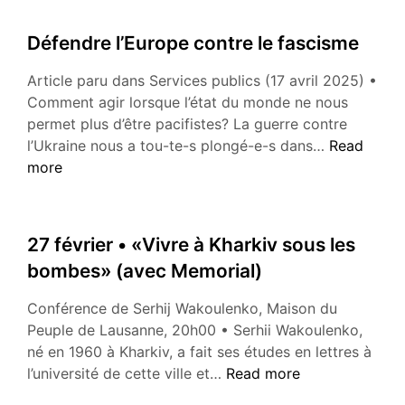
Défendre l’Europe contre le fascisme
Article paru dans Services publics (17 avril 2025) •
Comment agir lorsque l’état du monde ne nous
permet plus d’être pacifistes? La guerre contre
Défendre
l’Ukraine nous a tou-te-s plongé-e-s dans…
Read
l’Europe
more
contre
le
fascisme
27 février • «Vivre à Kharkiv sous les
bombes» (avec Memorial)
Conférence de Serhij Wakoulenko, Maison du
Peuple de Lausanne, 20h00 • Serhii Wakoulenko,
né en 1960 à Kharkiv, a fait ses études en lettres à
27
l’université de cette ville et…
Read more
février