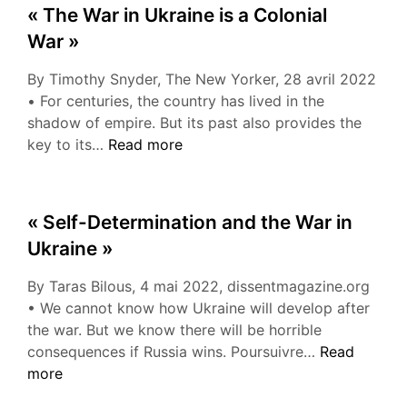
« The War in Ukraine is a Colonial
War »
By Timothy Snyder, The New Yorker, 28 avril 2022
• For centuries, the country has lived in the
shadow of empire. But its past also provides the
« The
key to its…
Read more
War
in
Ukraine
« Self-Determination and the War in
is
Ukraine »
a
Colonial
By Taras Bilous, 4 mai 2022, dissentmagazine.org
War »
• We cannot know how Ukraine will develop after
the war. But we know there will be horrible
« Self-
consequences if Russia wins. Poursuivre…
Read
Determinati
more
and