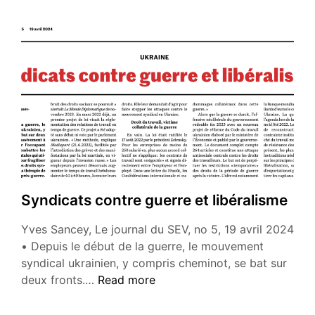
•
«Vivre
à
Kharkiv
sous
les
bombes»
(avec
Memorial)
Syndicats contre guerre et libéralisme
Yves Sancey, Le journal du SEV, no 5, 19 avril 2024
• Depuis le début de la guerre, le mouvement
syndical ukrainien, y compris cheminot, se bat sur
Syndicats
deux fronts.…
Read more
contre
guerre