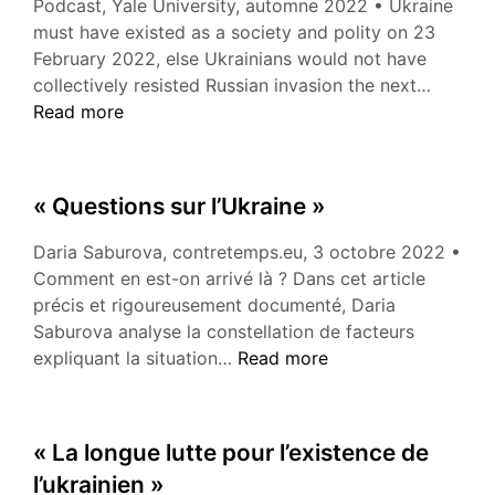
Podcast, Yale University, automne 2022 • Ukraine
incubateurs
must have existed as a society and polity on 23
de
February 2022, else Ukrainians would not have
la
Timoth
collectively resisted Russian invasion the next…
loyauté
Snyder:
Read more
au
The
projet
Making
impérial
of
« Questions sur l’Ukraine »
russe
Modern
puis
Ukraine
Daria Saburova, contretemps.eu, 3 octobre 2022 •
soviétique
Comment en est-on arrivé là ? Dans cet article
»
précis et rigoureusement documenté, Daria
Saburova analyse la constellation de facteurs
« Questions
expliquant la situation…
Read more
sur
l’Ukraine »
« La longue lutte pour l’existence de
l’ukrainien »