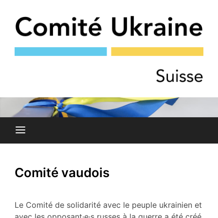
Skip
to
content
COMITÉ DE SOLIDARITÉ AVEC LE PEUPLE UKRAINIEN
Comité Ukraine
ET AVEC LES OPPOSANT·E·S RUSSES À LA GUERRE
Comité vaudois
Le Comité de solidarité avec le peuple ukrainien et
avec les opposant·e·s russes à la guerre a été créé