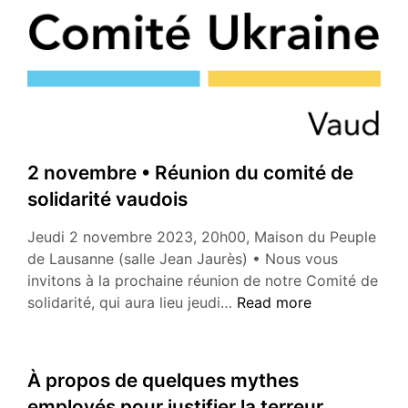
des
sanctions
sur
les
matières
premières
réclamé
par
2 novembre • Réunion du comité de
le
solidarité vaudois
Conseil
national
Jeudi 2 novembre 2023, 20h00, Maison du Peuple
de Lausanne (salle Jean Jaurès) • Nous vous
invitons à la prochaine réunion de notre Comité de
2
solidarité, qui aura lieu jeudi…
Read more
novembre
•
Réunion
À propos de quelques mythes
du
employés pour justifier la terreur