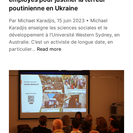
comité
poutinienne en Ukraine
de
solidarité
Par Michael Karadjis, 15 juin 2023 • Michael
vaudois
Karadjis enseigne les sciences sociales et le
développement à l’Université Western Sydney, en
Australie. C’est un activiste de longue date, en
À
particulier…
Read more
propos
de
quelques
mythes
employés
pour
justifier
la
terreur
poutinienne
en