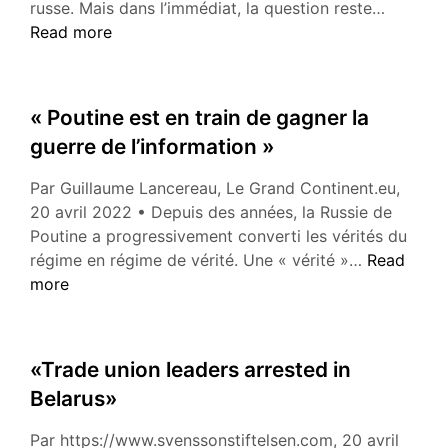
« Assist
russe. Mais dans l’immédiat, la question reste…
nous
Read more
à
un
génocid
« Poutine est en train de gagner la
en
guerre de l’information »
Ukraine 
Par Guillaume Lancereau, Le Grand Continent.eu,
20 avril 2022 • Depuis des années, la Russie de
Poutine a progressivement converti les vérités du
« Poutine
régime en régime de vérité. Une « vérité »…
Read
est
more
en
train
de
«Trade union leaders arrested in
gagner
Belarus»
la
guerre
Par https://www.svenssonstiftelsen.com, 20 avril