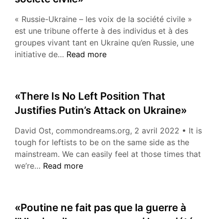
lies
in
« Russie-Ukraine – les voix de la société civile »
stoppi
est une tribune offerte à des individus et à des
Russia’
groupes vivant tant en Ukraine qu’en Russie, une
war
«Russie-
initiative de…
Read more
machin
Ukraine
now»
–
les
«There Is No Left Position That
voix
Justifies Putin’s Attack on Ukraine»
de
la
David Ost, commondreams.org, 2 avril 2022 • It is
société
tough for leftists to be on the same side as the
civile»
mainstream. We can easily feel at those times that
«There
we’re…
Read more
Is
No
Left
«Poutine ne fait pas que la guerre à
Position