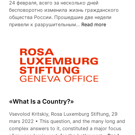
24 февраля, всего за несколько дней
бесповоротно изменила жизнь гражданского
общества России. Прошедшие две недели
«Нет
привели к разрушительным…
Read more
войне.
Как
российские
власти
борются
с антивоенными
протестами»
«What Is a Country?»
Vsevolod Kritskiy, Rosa Luxemburg Stiftung, 29
mars 2022 • This question, and the many long and
complex answers to it, constituted a major focus