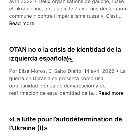
avril 2022 • Deux organisations de gauche, russe
et ukrainienne, ont publié le 7 avril une déclaration
«Cont
commune « contre l’impérialisme russe ». C’est…
l’impér
Read more
russe»
OTAN no o la crisis de identidad de la
izquierda española￼
Por Elisa Moros, El Salto Diario, 14 avril 2022 • La
guerra en Ucrania se presenta como una
oportunidad idónea de demarcación y de
OTAN
reafirmación de esta identidad de la…
Read more
no
o
la
«La lutte pour l’autodétermination de
crisis
l’Ukraine (I)»
de
identidad