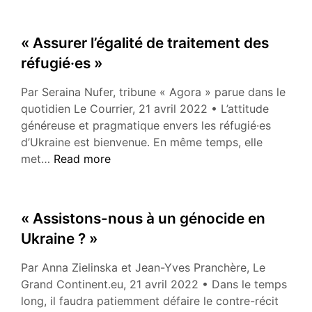
alimente
le
« Assurer l’égalité de traitement des
trésor
réfugié·es »
de
guerre
Par Seraina Nufer, tribune « Agora » parue dans le
de
quotidien Le Courrier, 21 avril 2022 • L’attitude
Poutine
généreuse et pragmatique envers les réfugié·es
d’Ukraine est bienvenue. En même temps, elle
« Assurer
met…
Read more
l’égalité
de
traitement
« Assistons-nous à un génocide en
des
Ukraine ? »
réfugié·es »
Par Anna Zielinska et Jean-Yves Pranchère, Le
Grand Continent.eu, 21 avril 2022 • Dans le temps
long, il faudra patiemment défaire le contre-récit