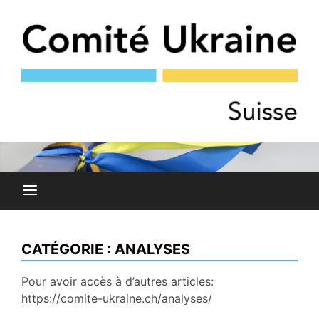
Skip
to
content
COMITÉ DE SOLIDARITÉ AVEC LE PEUPLE UKRAINIEN
Comité Ukraine
ET AVEC LES OPPOSANT·E·S RUSSES À LA GUERRE
CATÉGORIE :
ANALYSES
Pour avoir accès à d’autres articles:
https://comite-ukraine.ch/analyses/