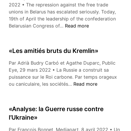
de
2022 • The repression against the free trade
l’informati
unions in Belarus has escalated seriously. Today,
19th of April the leadership of the confederation
«Trade
Belarusian Congress of…
Read more
union
leaders
arrested
«Les amitiés bruts du Kremlin»
in
Belarus»
Par Adrià Budry Carbó et Agathe Duparc, Public
Eye, 29 mars 2022 • La Russie a construit sa
puissance sur le Roi carbone. Par temps orageux
«Les
ou caniculaire, les sociétés…
Read more
amitiés
bruts
du
«Analyse: la Guerre russe contre
Kremlin»
l’Ukraine»
Par François Bonnet, Mediapart, 8 avril 2022 • Un