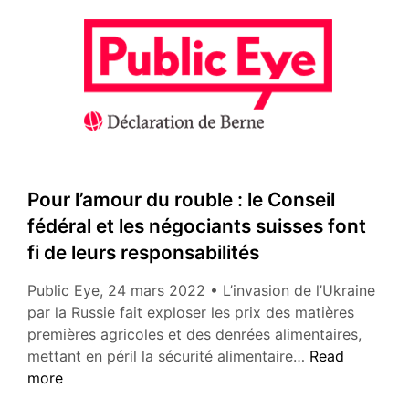
Ukraine,
les
fantômes
de
Staline
et
la
Tchétchénie
Pour l’amour du rouble : le Conseil
fédéral et les négociants suisses font
fi de leurs responsabilités
Public Eye, 24 mars 2022 • L’invasion de l’Ukraine
par la Russie fait exploser les prix des matières
premières agricoles et des denrées alimentaires,
Pour
mettant en péril la sécurité alimentaire…
Read
l’amour
more
du