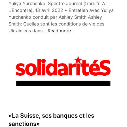
Yuliya Yurchenko, Spectre Journal (trad. fr. A
de
L’Encontre), 13 avril 2022 • Entretien avec Yuliya
la
Yurchenko conduit par Ashley Smith Ashley
izquierda
Smith: Quelles sont les conditions de vie des
española
«La
Ukrainiens dans…
Read more
￼
lutte
pour
l’autodétermination
de
l’Ukraine
(I)»
«La Suisse, ses banques et les
sanctions»