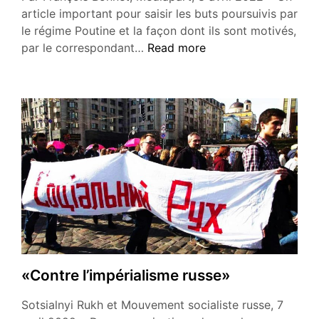
article important pour saisir les buts poursuivis par
le régime Poutine et la façon dont ils sont motivés,
«Analyse:
par le correspondant…
Read more
la
Guerre
russe
contre
l’Ukraine»
«Contre l’impérialisme russe»
Sotsialnyi Rukh et Mouvement socialiste russe, 7