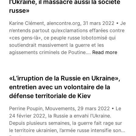
l’Ukraine, il massacre aussi la société
That
russe»
Justifies
Putin’s
Karine Clément, alencontre.org, 31 mars 2022 • Je
Attack
n’entends partout qu’exclamations effarées contre
on
«ces gens-là», ce peuple russe lobotomisé qui
Ukraine»
soutiendrait massivement la guerre et les
«Poutine
agissements criminels de Poutine.…
Read more
ne
fait
pas
«L’irruption de la Russie en Ukraine»,
que
entretien avec un volontaire de la
la
défense territoriale de Kiev
guerre
à
Perrine Poupin, Mouvements, 29 mars 2022 • Le
l’Ukraine,
24 février 2022, la Russie a envahi l’Ukraine.
il
Depuis plusieurs semaines, la guerre fait rage sur
massacre
«L’ir
le territoire ukrainien, l’armée russe intensifie son…
aussi