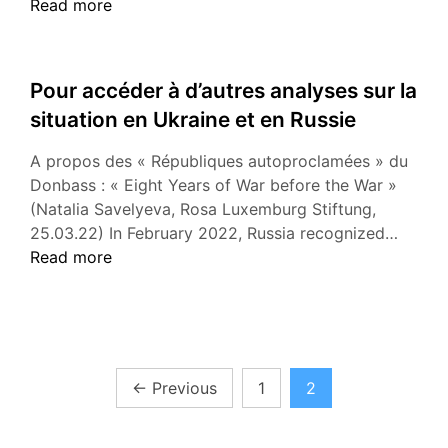
de
Read more
la
la
société
Russ
russe»
en
Pour accéder à d’autres analyses sur la
Ukra
situation en Ukraine et en Russie
entr
avec
A propos des « Républiques autoproclamées » du
un
Donbass : « Eight Years of War before the War »
volo
(Natalia Savelyeva, Rosa Luxemburg Stiftung,
de
Pour
25.03.22) In February 2022, Russia recognized…
la
accéd
Read more
défe
à
terri
d’autr
de
analys
Kiev
sur
la
Pagination
←
Previous
1
2
situati
des
en