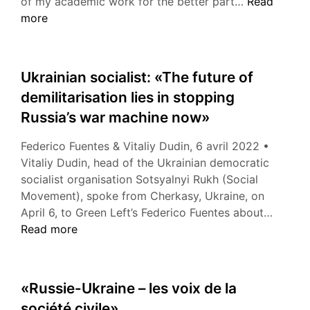
«What
of my academic work for the better part…
Read
Is
more
a
Country?»
Ukrainian socialist: «The future of
demilitarisation lies in stopping
Russia’s war machine now»
Federico Fuentes & Vitaliy Dudin, 6 avril 2022 •
Vitaliy Dudin, head of the Ukrainian democratic
socialist organisation Sotsyalnyi Rukh (Social
Movement), spoke from Cherkasy, Ukraine, on
Ukrain
April 6, to Green Left’s Federico Fuentes about…
socialis
Read more
«The
future
of
«Russie-Ukraine – les voix de la
demilit
société civile»