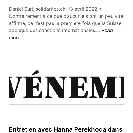
Daniel Süri, solidarites.ch, 13 avril 2022 •
Contrairement à ce que d’aucun·e·s ont un peu vite
affirmé, ce n’est pas la première fois que la Suisse
«La
applique des sanctions internationales.…
Read
Suisse,
more
ses
banques
et
les
sanctions»
Entretien avec Hanna Perekhoda dans