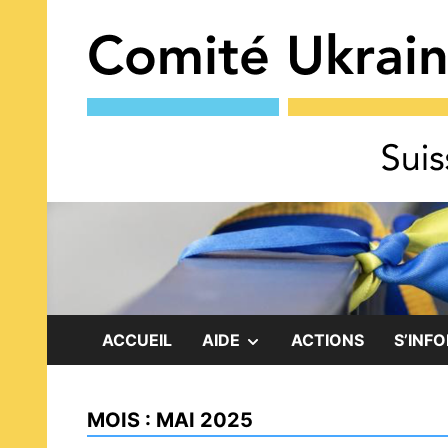
Skip
to
content
SHOW
ACCUEIL
AIDE
ACTIONS
S’INF
SUB
MOIS :
MAI 2025
MENU