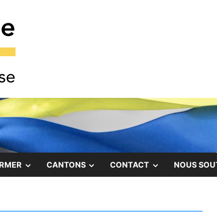
COMITÉ DE SOLIDARITÉ AVEC LE PEUPLE UKRAINI
Comité Ukraine
SHOW
SHOW
SHOW
ORMER
CANTONS
CONTACT
NOUS SOU
SUB
SUB
SUB
MENU
MENU
MENU