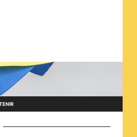
EN ET AVEC LES OPPOSANT·E·S RUSSES À LA GUERRE
TENIR