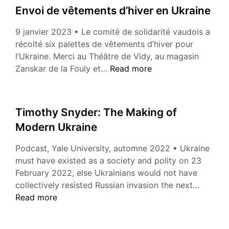
Envoi de vêtements d’hiver en Ukraine
9 janvier 2023 • Le comité de solidarité vaudois a
récolté six palettes de vêtements d’hiver pour
l’Ukraine. Merci au Théâtre de Vidy, au magasin
Envoi
Zanskar de la Fouly et…
Read more
de
vêtements
d’hiver
Timothy Snyder: The Making of
en
Modern Ukraine
Ukraine
Podcast, Yale University, automne 2022 • Ukraine
must have existed as a society and polity on 23
February 2022, else Ukrainians would not have
Timoth
collectively resisted Russian invasion the next…
Snyder:
Read more
The
Making