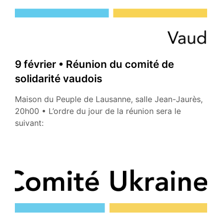
des
incubateurs
de
la
loyauté
9 février • Réunion du comité de
au
solidarité vaudois
projet
impérial
Maison du Peuple de Lausanne, salle Jean-Jaurès,
russe
20h00 • L’ordre du jour de la réunion sera le
puis
suivant:
soviétique
»