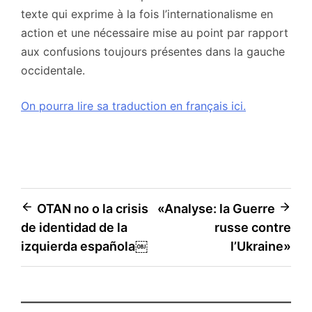
texte qui exprime à la fois l’internationalisme en
action et une nécessaire mise au point par rapport
aux confusions toujours présentes dans la gauche
occidentale.
On pourra lire sa traduction en français ici.
Navigation
OTAN no o la crisis
«Analyse: la Guerre
de identidad de la
russe contre
de
izquierda española￼
l’Ukraine»
l’article