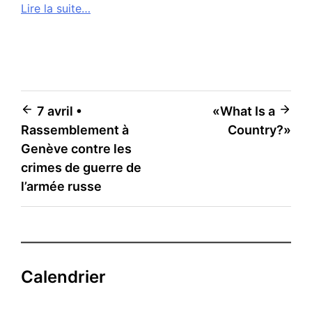
Lire la suite…
Navigation
7 avril •
«What Is a
Rassemblement à
Country?»
de
Genève contre les
l’article
crimes de guerre de
l’armée russe
Calendrier