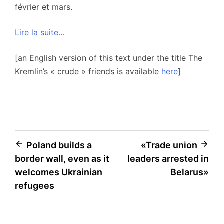
février et mars.
Lire la suite…
[an English version of this text under the title The
Kremlin’s « crude » friends is available
here
]
Navigation
Poland builds a
«Trade union
border wall, even as it
leaders arrested in
de
welcomes Ukrainian
Belarus»
l’article
refugees