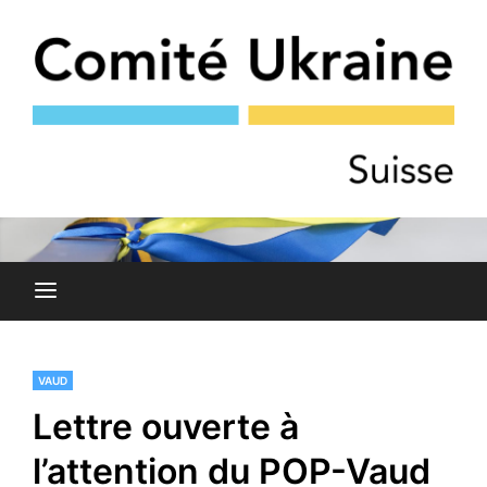
Skip
to
content
COMITÉ DE SOLIDARITÉ AVEC LE PEUPLE UKRAINIEN
Comité Ukraine
ET AVEC LES OPPOSANT·E·S RUSSES À LA GUERRE
VAUD
Lettre ouverte à
l’attention du POP-Vaud