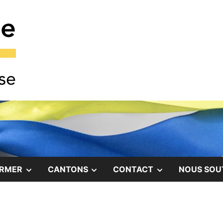
COMITÉ DE SOLIDARITÉ AVEC LE PEUPLE UKRAINI
Comité Ukraine
SHOW
SHOW
SHOW
ORMER
CANTONS
CONTACT
NOUS SOU
SUB
SUB
SUB
MENU
MENU
MENU