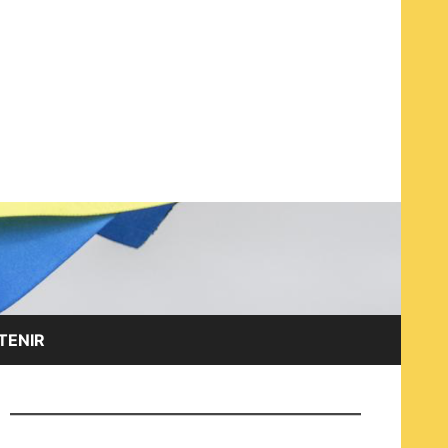
EN ET AVEC LES OPPOSANT·E·S RUSSES À LA GUERRE
TENIR