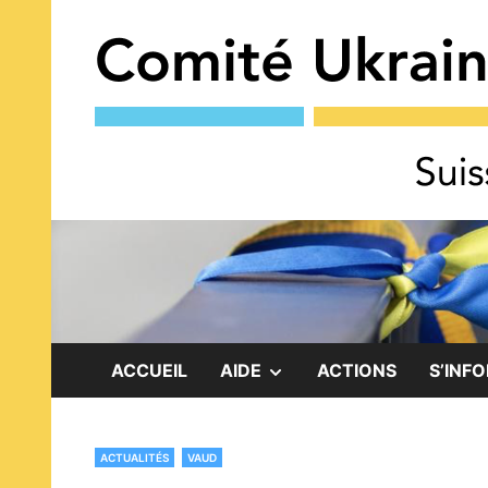
Skip
to
content
SHOW
ACCUEIL
AIDE
ACTIONS
S’INF
SUB
ACTUALITÉS
VAUD
MENU