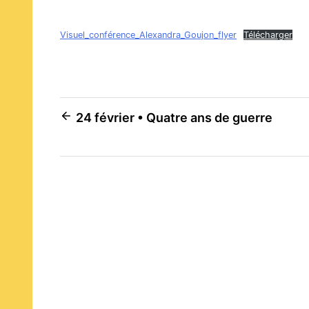
Visuel_conférence_Alexandra_Goujon_flyer
Télécharger
Navigation
24 février • Quatre ans de guerre
de
l’article