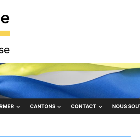
COMITÉ DE SOLIDARITÉ AVEC LE PEUPLE UKRAINI
Comité Ukraine
SHOW
SHOW
SHOW
ORMER
CANTONS
CONTACT
NOUS SOU
SUB
SUB
SUB
MENU
MENU
MENU