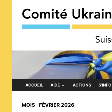
Skip
to
content
SHOW
ACCUEIL
AIDE
ACTIONS
S’INF
SUB
MOIS :
FÉVRIER 2026
MENU