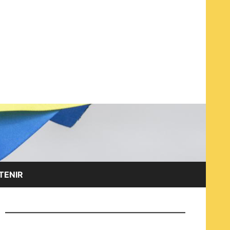
EN ET AVEC LES OPPOSANT·E·S RUSSES À LA GUERRE
TENIR