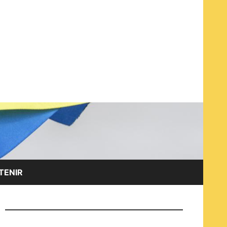
EN ET AVEC LES OPPOSANT·E·S RUSSES À LA GUERRE
TENIR