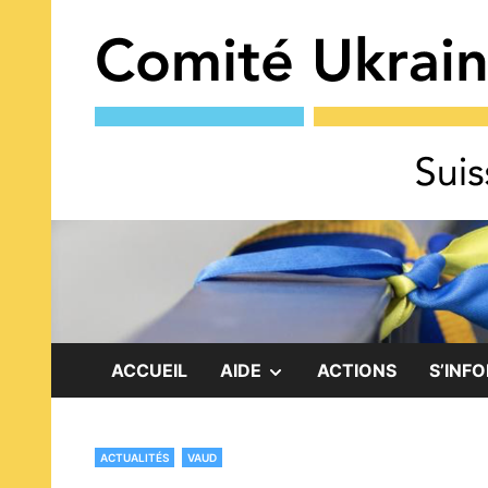
Skip
to
content
SHOW
ACCUEIL
AIDE
ACTIONS
S’INF
SUB
ACTUALITÉS
VAUD
MENU