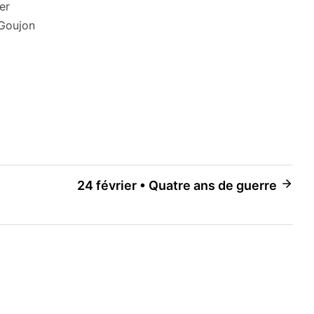
er
 Goujon
i
24 février • Quatre ans de guerre