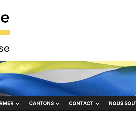
COMITÉ DE SOLIDARITÉ AVEC LE PEUPLE UKRAINI
Comité Ukraine
SHOW
SHOW
SHOW
ORMER
CANTONS
CONTACT
NOUS SOU
SUB
SUB
SUB
MENU
MENU
MENU