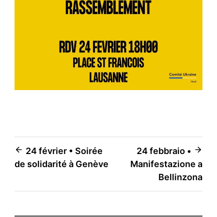
Navigation
24 février • Soirée
24 febbraio •
de solidarité à Genève
Manifestazione a
de
Bellinzona
l’article