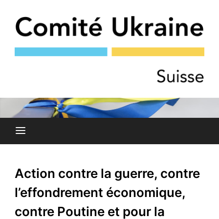
Skip
to
content
COMITÉ DE SOLIDARITÉ AVEC LE PEUPLE UKRAINIEN
Comité Ukraine
ET AVEC LES OPPOSANT·E·S RUSSES À LA GUERRE
Action contre la guerre, contre
l’effondrement économique,
contre Poutine et pour la