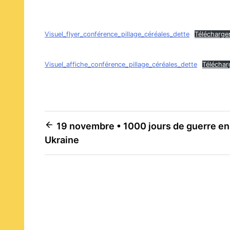
Visuel_flyer_conférence_pillage_céréales_dette
Télécharge
Visuel_affiche_conférence_pillage_céréales_dette
Téléchar
Navigation
19 novembre • 1000 jours de guerre en
Ukraine
de
l’article