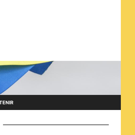
EN ET AVEC LES OPPOSANT·E·S RUSSES À LA GUERRE
TENIR