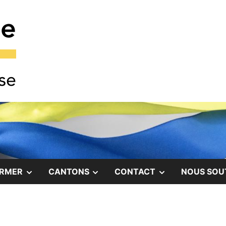
COMITÉ DE SOLIDARITÉ AVEC LE PEUPLE UKRAINI
Comité Ukraine
SHOW
SHOW
SHOW
ORMER
CANTONS
CONTACT
NOUS SOU
SUB
SUB
SUB
MENU
MENU
MENU